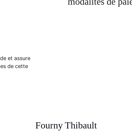
modalités de pai
de et assure 
pes de cette 
Fourny Thibault