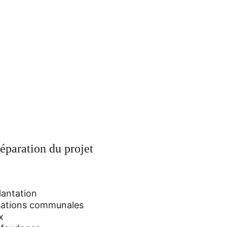
éparation du projet
plantation
sations communales
x